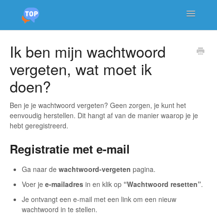
Toggle
Navigatio
Support Home
Ik ben mijn wachtwoord
vergeten, wat moet ik
Account & Inloggen
doen?
Diensten & Consulten
Ben je je wachtwoord vergeten? Geen zorgen, je kunt het
Privacy & Veiligheid
eenvoudig herstellen. Dit hangt af van de manier waarop je je
hebt geregistreerd.
Technische problemen & Ondersteuning
Registratie met e-mail
Ga naar de
wachtwoord-vergeten
pagina.
Voer je
e-mailadres
in en klik op
“Wachtwoord resetten”
.
Je ontvangt een e-mail met een link om een nieuw
wachtwoord in te stellen.